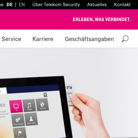
|
he
DE
EN
Über Telekom Security
Aktuelles
Kontakt
Service
Karriere
Geschäftsangaben