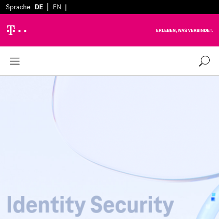
|
Sprache
DE
EN
|