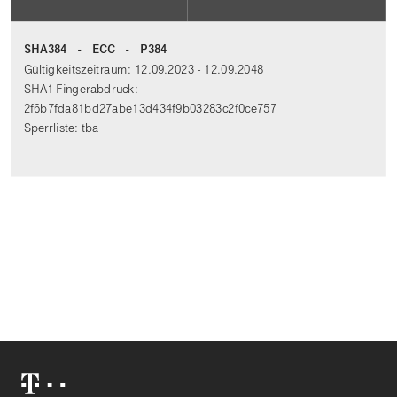
SHA384 - ECC - P384
Gültigkeitszeitraum: 12.09.2023 - 12.09.2048
SHA1-Fingerabdruck:
2f6b7fda81bd27abe13d434f9b03283c2f0ce757
Sperrliste: tba