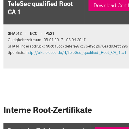
TeleSec qualified Root
Download Certif
CA 1
SHA512 - ECC - P521
Gültigkeitszeitraum: 05.04.2017 - 05.04.2047
SHA1-Fingerabdruck: 90c6136c7defefe97cc764f9d2678ead03e55296
Sperrliste:
http://pki.telesec.de/rl/TeleSec_qualified_Root_CA_1.crl
Interne Root-Zertifikate