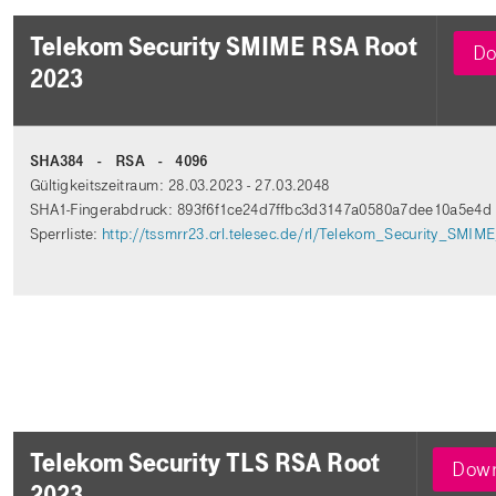
Telekom Security SMIME RSA Root
Do
2023
SHA384 - RSA - 4096
Gültigkeitszeitraum: 28.03.2023 - 27.03.2048
SHA1-Fingerabdruck: 893f6f1ce24d7ffbc3d3147a0580a7dee10a5e4d
Sperrliste:
http://tssmrr23.crl.telesec.de/rl/Telekom_Security_SMI
Telekom Security TLS RSA Root
Down
2023