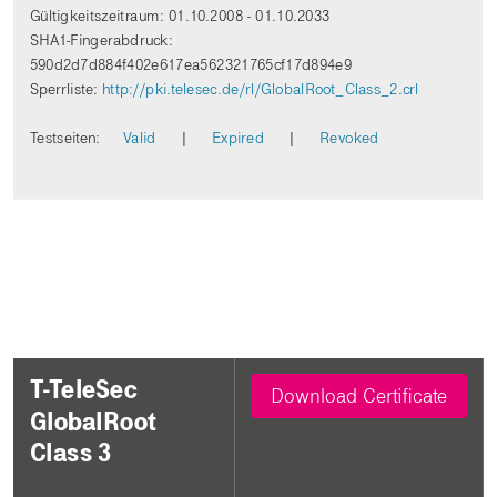
Gültigkeitszeitraum: 01.10.2008 - 01.10.2033
SHA1-Fingerabdruck:
590d2d7d884f402e617ea562321765cf17d894e9
Sperrliste:
http://pki.telesec.de/rl/GlobalRoot_Class_2.crl
Testseiten:
Valid
|
Expired
|
Revoked
T-TeleSec
Download Certificate
GlobalRoot
Class 3