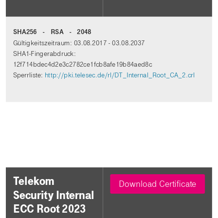
SHA256 - RSA - 2048
Gültigkeitszeitraum: 03.08.2017 - 03.08.2037
SHA1-Fingerabdruck:
12f714bdec4d2e3c2782ce1fcb8afe19b84aed8c
Sperrliste:
http://pki.telesec.de/rl/DT_Internal_Root_CA_2.crl
Telekom
Download Certificate
Security Internal
ECC Root 2023