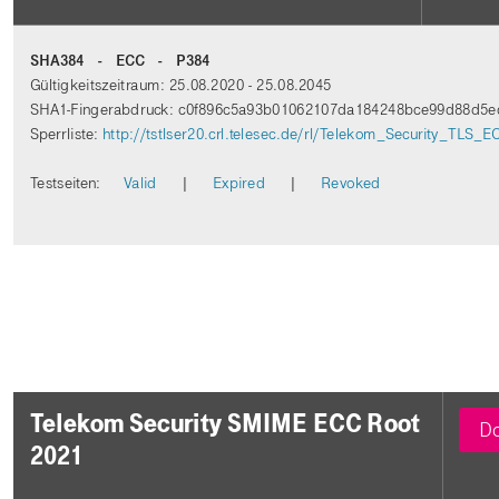
SHA384 - ECC - P384
Gültigkeitszeitraum: 25.08.2020 - 25.08.2045
SHA1-Fingerabdruck: c0f896c5a93b01062107da184248bce99d88d5e
Sperrliste:
http://tstlser20.crl.telesec.de/rl/Telekom_Security_TLS_
Testseiten:
Valid
|
Expired
|
Revoked
Telekom Security SMIME ECC Root
Do
2021