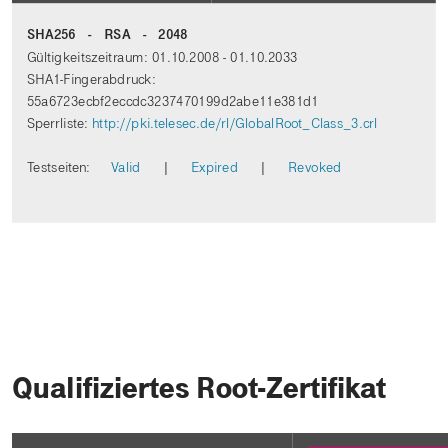
SHA256 - RSA - 2048
Gültigkeitszeitraum: 01.10.2008 - 01.10.2033
SHA1-Fingerabdruck:
55a6723ecbf2eccdc3237470199d2abe11e381d1
Sperrliste:
http://pki.telesec.de/rl/GlobalRoot_Class_3.crl
Testseiten:
Valid
|
Expired
|
Revoked
Qualifiziertes Root-Zertifikat