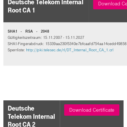
Deutsche Telekom Internal
Download Cer
Root CA 1
SHA1 - RSA - 2048
Gültigkeitszeitraum: 15.11.2007 - 15.11.2027
SHA1-Fingerabdruck: 15339aa230f5340e7bfcaafd754aa14cedd49858
Sperrliste:
http://pki.telesec.de/rl/DT_Internal_Root_CA_1.crl
Deutsche
Download Certificate
Telekom Internal
Root CA 2