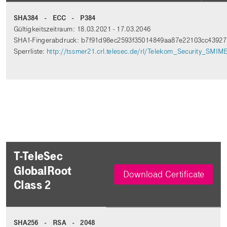
SHA384 - ECC - P384
Gültigkeitszeitraum: 18.03.2021 - 17.03.2046
SHA1-Fingerabdruck: b7f91d98ec2593f35014849aa87e22103cc43927
Sperrliste:
http://tssmer21.crl.telesec.de/rl/Telekom_Security_SMI
T-TeleSec
GlobalRoot
Download Certificate
Class 2
SHA256 - RSA - 2048