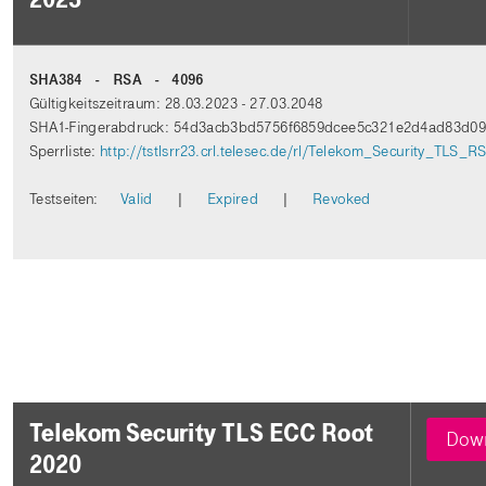
SHA384 - RSA - 4096
Gültigkeitszeitraum: 28.03.2023 - 27.03.2048
SHA1-Fingerabdruck: 54d3acb3bd5756f6859dcee5c321e2d4ad83d0
Sperrliste:
http://tstlsrr23.crl.telesec.de/rl/Telekom_Security_TLS_
Testseiten:
Valid
|
Expired
|
Revoked
Telekom Security TLS ECC Root
Down
2020