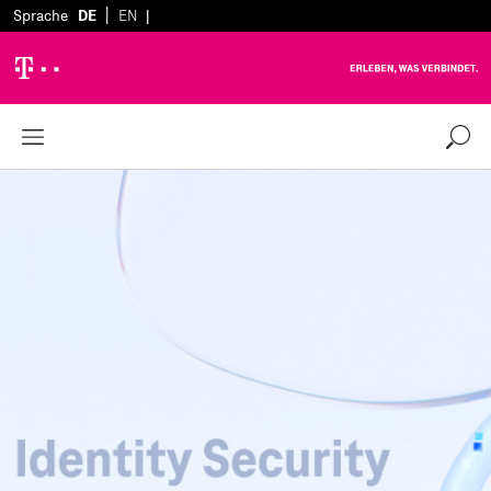
|
Sprache
DE
EN
|