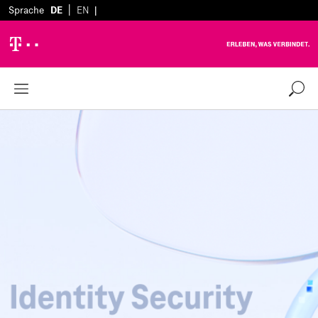
|
Sprache
DE
EN
|