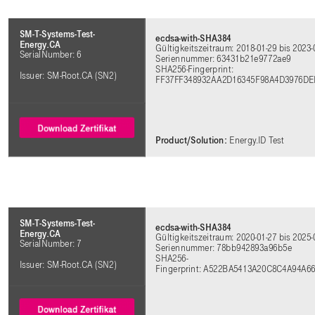
SM-T-Systems-Test-
ecdsa-with-SHA384
Energy.CA
Gültigkeitszeitraum: 2018-01-29 bis 2023-
SerialNumber: 6
Seriennummer: 63431b21e9772ae9
SHA256-Fingerprint:
Issuer: SM-Root.CA (SN2)
FF37FF348932AA2D16345F98A4D3976D
Product/Solution:
Energy.ID Test
SM-T-Systems-Test-
ecdsa-with-SHA384
Energy.CA
Gültigkeitszeitraum: 2020-01-27 bis 2025-
SerialNumber: 7
Seriennummer: 78bb942893a96b5e
SHA256-
Issuer: SM-Root.CA (SN2)
Fingerprint: A522BA5413A20C8C4A94