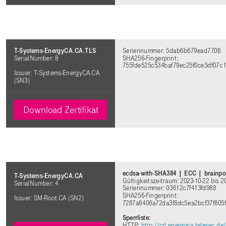
T-Systems-EnergyCA.CA.TLS
Seriennummer: 5dab6b679ead7706
SerialNumber: 8
SHA256-Fingerprint:
755fde525c534baf79ec25f0ce3df07c
Issuer: T-Systems-EnergyCA.CA
(SN3)
Download Zertifikat
ecdsa-with-SHA384 | ECC | brainpo
T-Systems-EnergyCA.CA
Gültigkeitszeitraum: 2023-10-22 bis 2
SerialNumber: 4
Seriennummer: 03612c7f413fd988
SHA256-Fingerprint:
Issuer: SM-Root.CA (SN2)
7287a6406a72da3f8dc5ea2bcf37f805
Sperrliste:
HTTP:
http://crl.energyca.telesec.d