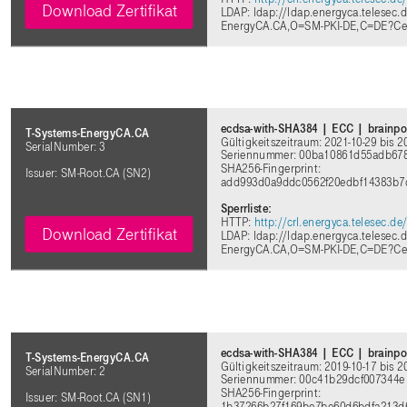
Download Zertifikat
LDAP: ldap://ldap.energyca.telesec
EnergyCA.CA,O=SM-PKI-DE,C=DE?Cert
ecdsa-with-SHA384 | ECC | brainpo
T-Systems-EnergyCA.CA
Gültigkeitszeitraum: 2021-10-29 bis 2
SerialNumber: 3
Seriennummer: 00ba10861d55adb67
SHA256-Fingerprint:
Issuer: SM-Root.CA (SN2)
add993d0a9ddc0562f20edbf14383b7
Sperrliste:
HTTP:
http://crl.energyca.telesec.d
Download Zertifikat
LDAP: ldap://ldap.energyca.telesec
EnergyCA.CA,O=SM-PKI-DE,C=DE?Cert
ecdsa-with-SHA384 | ECC | brainpo
T-Systems-EnergyCA.CA
Gültigkeitszeitraum: 2019-10-17 bis 2
SerialNumber: 2
Seriennummer: 00c41b29dcf007344e
SHA256-Fingerprint:
Issuer: SM-Root.CA (SN1)
1b37266b27f169be7be60d6bdfa213d