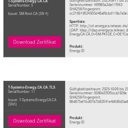
Gültigkeitszeitraum: 2025-09-11 bis 2
T-Systems-Energy.CA.CA
Seriennummer: 48f985a3de11f543
SerialNumber: 5
SHA256-Fingerprint:
cc216919524935d46af6cbd118a7a0e
Issuer: SM-Root.CA (SN 4)
Sperrliste:
HTTP: http://crl.energyca.telesec.d
LDAP: ldap://ldap.energyca.telesec
EnergyCA.CA,O=SM-PKI-DE,C=DE?Cert
Download Zertifikat
Produkt:
Energy.ID
T-Systems-Energy.CA.CA.TLS
Gültigkeitszeitraum: 2025-10-09 bis 2
SerialNumber: 11
Seriennummer: 0080e355f5cca1926e
SHA256-Fingerprint:
Issuer: T-Systems-EnergyCA.CA
66d675ef1bd07b7b82041e4dfd8d3ad
(SN5)
Produkt:
Download Zertifikat
Energy.ID