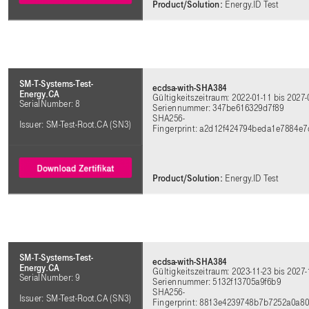
Product/Solution:
Energy.ID Test
SM-T-Systems-Test-
ecdsa-with-SHA384
Energy.CA
Gültigkeitszeitraum: 2022-01-11 bis 2027-
SerialNumber: 8
Seriennummer: 347be616329d7f89
SHA256-
Issuer: SM-Test-Root.CA (SN3)
Fingerprint: a2d12f424794beda1e7884
Product/Solution:
Energy.ID Test
SM-T-Systems-Test-
ecdsa-with-SHA384
Energy.CA
Gültigkeitszeitraum: 2023-11-23 bis 2027-
SerialNumber: 9
Seriennummer: 5132f13705a9f6b9
SHA256-
Issuer: SM-Test-Root.CA (SN3)
Fingerprint: 8813e4239748b7b7252a0a8