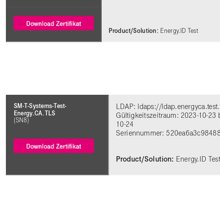
Product/Solution:
Energy.ID Test
SM-T-Systems-Test-
LDAP: ldaps://ldap.energyca.test
Energy.CA.TLS
Gültigkeitszeitraum: 2023-10-23 
(SN8)
10-24
‎Seriennummer: 520ea6a3c9848
Product/Solution:
Energy.ID Tes