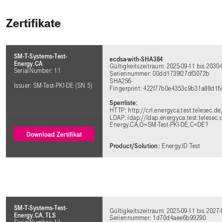
Zertifikate
SM-T-Systems-Test-
ecdsa-with-SHA384
Energy.CA
Gültigkeitszeitraum: 2025-09-11 bis 2030-
SerialNumber: 11
Seriennummer: 00dd1739f27df3072b
SHA256-
Issuer: SM-Test-PKI-DE (SN 5)
Fingerprint: 422f77b0e4353c9b31a88d1
Sperrliste:
HTTP: http://crl.energyca.test.telesec.d
LDAP: ldap://ldap.energyca.test.telesec
Energy.CA,O=SM-Test-PKI-DE,C=DE?
Product/Solution:
Energy.ID Test
SM-T-Systems-Test-
Gültigkeitszeitraum: 2025-09-11 bis 2027-
Energy.CA.TLS
Seriennummer: 1d70d4aee6b99290