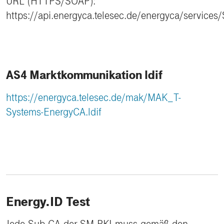
URL (HTTPS/SOAP):
https://api.energyca.telesec.de/energyca/services
AS4 Marktkommunikation ldif
https://energyca.telesec.de/mak/MAK_T-
Systems-EnergyCA.ldif
Energy.ID Test
Jede Sub CA der SM PKI muss gemäß den