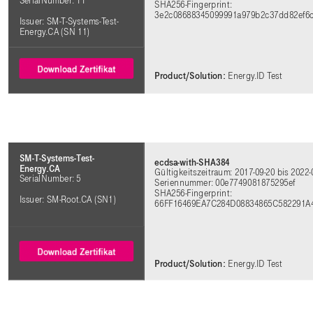
SerialNumber: 11
SHA256-Fingerprint:
3e2c08688345099991a979b2c37dd82ef6c
Issuer: SM-T-Systems-Test-
Energy.CA (SN 11)
Product/Solution:
Energy.ID Test
SM-T-Systems-Test-
ecdsa-with-SHA384
Energy.CA
Gültigkeitszeitraum: 2017-09-20 bis 2022-
SerialNumber: 5
Seriennummer: 00e7749081875295ef
SHA256-Fingerprint:
Issuer: SM-Root.CA (SN1)
66FF16469EA7C284D08834865C582291A
Product/Solution:
Energy.ID Test