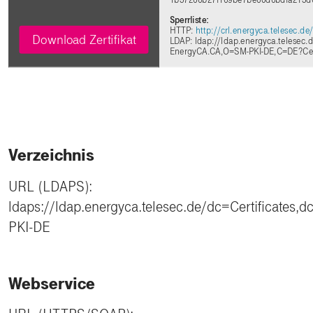
Sperrliste:
HTTP:
http://crl.energyca.telesec.d
Download Zertifikat
LDAP: ldap://ldap.energyca.telesec
EnergyCA.CA,O=SM-PKI-DE,C=DE?Cert
Verzeichnis
URL (LDAPS):
ldaps://ldap.energyca.telesec.de/dc=Certificates,
PKI-DE
Webservice