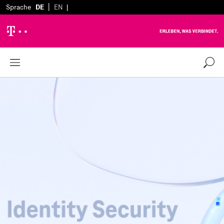
|
Sprache
DE
EN
|