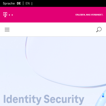
|
Sprache
DE
EN
|