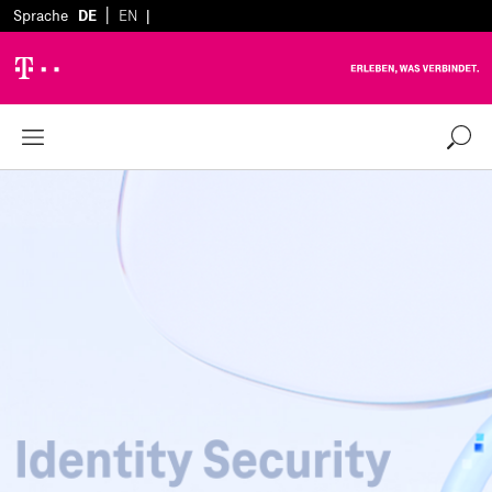
|
Sprache
DE
EN
|