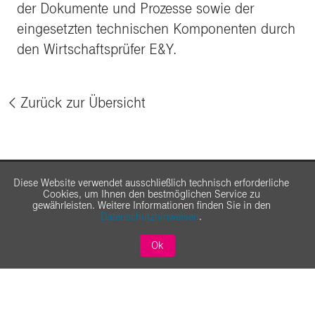
der Dokumente und Prozesse sowie der
eingesetzten technischen Komponenten durch
den Wirtschaftsprüfer E&Y.
Zurück zur Übersicht
%
Diese Website verwendet ausschließlich technisch erforderliche
Cookies, um Ihnen den bestmöglichen Service zu
gewährleisten. Weitere Informationen finden Sie in den
Datenschutzhinweisen
.
Ok
Über Telekom Security
Security für Großkunden
Security für Geschäftskunden
AGB
Impressum
Datenschutz
Haftungsausschluss