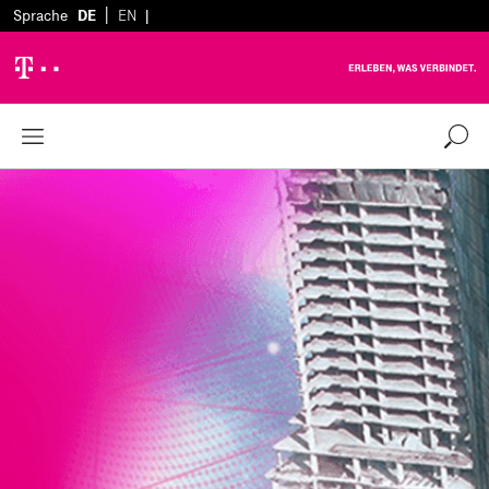
|
Sprache
DE
EN
|