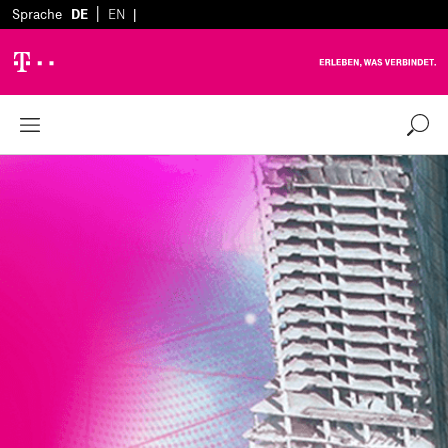
|
Sprache
DE
EN
|