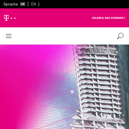
|
Sprache
DE
EN
|