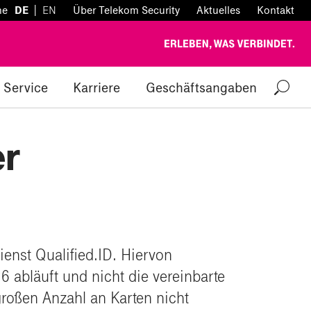
|
he
DE
EN
Über Telekom Security
Aktuelles
Kontakt
Service
Karriere
Geschäftsangaben
er
enst Qualified.ID. Hiervon
 abläuft und nicht die vereinbarte
großen Anzahl an Karten nicht