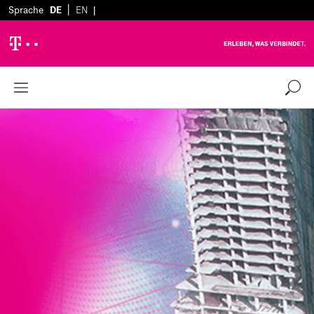
|
Sprache
DE
EN
|